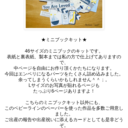
★ミニブックキット★
46サイズのミニブックのキットです。
表紙と裏表紙、製本までは私の方で仕上げてありますの
で、
中ページを自由にお作り頂くかたちになります。
今回はエンベリになるパーツをたくさん詰め込みました。
余ってしまうくらいかもしれません＾＾；。
Lサイズのお写真が貼れるページも
たっぷり6ページありますよ！
こちらのミニブックキット以外にも、
このベビーラインのペーパーを使った作品を多数ご用意し
ました。
ご出産の報告や出産祝いに添えるカードとしても是非どう
ぞ。