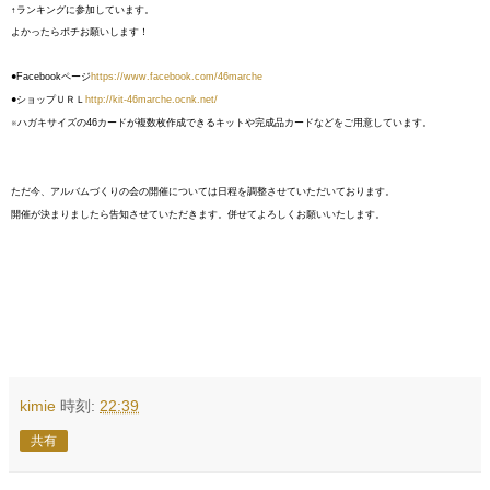
↑ランキングに参加しています。
よかったらポチお願いします！
●Facebookページ
https://www.facebook.com/46marche
●ショップＵＲＬ
http://kit-46marche.ocnk.net/
※ハガキサイズの46カードが複数枚作成できるキットや完成品カードなどをご用意しています。
ただ今、アルバムづくりの会の開催については日程を調整させていただいております。
開催が決まりましたら告知させていただきます。併せてよろしくお願いいたします。
kimie
時刻:
22:39
共有