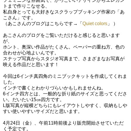
フェミニンな雰囲気で、かっこいいデザインからエレガン
トまで作りこなせる、
私自身とっても大好きなスクラップブッキング作家の「あ
こさん」です。
（あこさんのブログはこちらです→「
Quiet colors
」 ）
あこさんのブログをご覧いただけると感じると思います
が、
ホント、奥深い作品がたくさん。ペーパーの重ね方、色の
合わせが心地よいんです。
スナップ写真からスタジオ写真まで、さまざまなお写真が
映える作品だと思います！
今回は6インチ真四角のミニブックキットを作成してくれま
した。
インチで書くとわかりづらいかもしれませんね。
6インチ四方とは、一般的な折り紙のサイズと思ってくださ
い。だいたい15㎝四方です。
L版写真が縦横どちらにもレイアウトしやすく、収納もしや
すい使いやすいサイズだと思います。
4月24日（金）、午前11時前後より販売開始させていただ
く予定です。